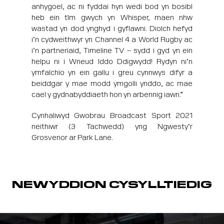
anhygoel, ac ni fyddai hyn wedi bod yn bosibl
heb ein tîm gwych yn Whisper, maen nhw
wastad yn dod ynghyd i gyflawni. Diolch hefyd
i’n cydweithwyr yn Channel 4 a World Rugby ac
i’n partneriaid, Timeline TV – sydd i gyd yn ein
helpu ni i Wneud Iddo Ddigwydd! Rydyn ni’n
ymfalchïo yn ein gallu i greu cynnwys difyr a
beiddgar y mae modd ymgolli ynddo, ac mae
cael y gydnabyddiaeth hon yn arbennig iawn.”
Cynhaliwyd Gwobrau Broadcast Sport 2021
neithiwr (3 Tachwedd) yng Ngwesty’r
Grosvenor ar Park Lane.
NEWYDDION CYSYLLTIEDIG