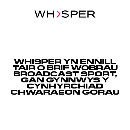
u
O
p
e
n
M
e
n
WHISPER YN ENNILL
TAIR O BRIF WOBRAU
BROADCAST SPORT,
GAN GYNNWYS Y
CYNHYRCHIAD
CHWARAEON GORAU