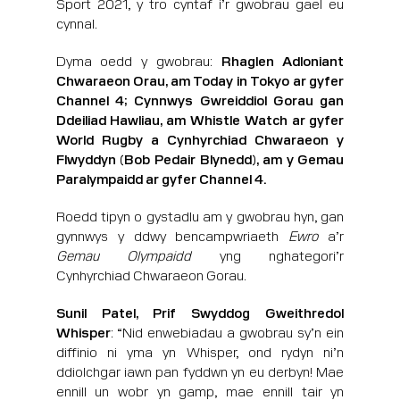
Sport 2021, y tro cyntaf i’r gwobrau gael eu
cynnal.
Dyma oedd y gwobrau:
Rhaglen Adloniant
Chwaraeon Orau, am Today in Tokyo ar gyfer
Channel 4;
Cynnwys Gwreiddiol Gorau gan
Ddeiliad Hawliau
, am Whistle Watch ar gyfer
World Rugby a
Cynhyrchiad Chwaraeon y
Flwyddyn (Bob Pedair Blynedd)
, am y Gemau
Paralympaidd ar gyfer Channel 4.
Roedd tipyn o gystadlu am y gwobrau hyn, gan
gynnwys y ddwy bencampwriaeth
Ewro
a’r
Gemau Olympaidd
yng nghategori’r
Cynhyrchiad Chwaraeon Gorau.
Sunil Patel, Prif Swyddog Gweithredol
Whisper
: “Nid enwebiadau a gwobrau sy’n ein
diffinio ni yma yn Whisper, ond rydyn ni’n
ddiolchgar iawn pan fyddwn yn eu derbyn! Mae
ennill un wobr yn gamp, mae ennill tair yn