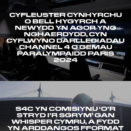
CYFLEUSTER CYNHYRCHU
O BELL HYGYRCH A
NEWYDD YN AGOR YNG
NGHAERDYDD, CYN
CYFLWYNO DARLLEDIADAU
CHANNEL 4 O GEMAU
PARALYMPAIDD PARIS
2024
S4C YN COMISIYNU ‘O’R
STRYD I’R SGRYM’ GAN
WHISPER CYMRU, A FYDD
YN ARDDANGOS FFORMAT