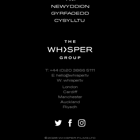
NEWYDDION
GYRFAOEDD
CYSYLLTU
T: +44 (0)20 3866 5111
E: hello@whisper.tv
W: whisper.tv
London
Cardiff
Manchester
Auckland
Riyadh
twitter
facebook
instagram
© 2026 WHISPER FILMS LTD