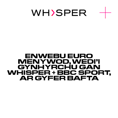
u
O
p
e
n
M
e
n
ENWEBU EURO
MENYWOD, WEDI’I
GYNHYRCHU GAN
WHISPER + BBC SPORT,
AR GYFER BAFTA