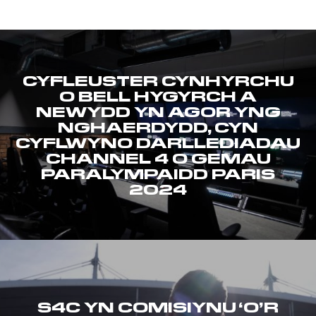
CYFLEUSTER CYNHYRCHU
O BELL HYGYRCH A
NEWYDD YN AGOR YNG
NGHAERDYDD, CYN
CYFLWYNO DARLLEDIADAU
CHANNEL 4 O GEMAU
PARALYMPAIDD PARIS
2024
S4C YN COMISIYNU ‘O’R