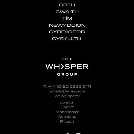
CREU
GWAITH
TÎM
NEWYDDION
GYRFAOEDD
CYSYLLTU
T: +44 (0)20 3866 5111
E: hello@whisper.tv
W: whisper.tv
London
Cardiff
Manchester
Auckland
Riyadh