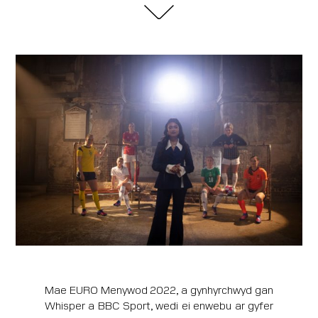
Mae EURO Menywod 2022, a gynhyrchwyd gan
Whisper a BBC Sport, wedi ei enwebu ar gyfer