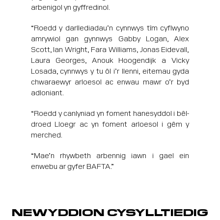
arbenigol yn gyffredinol.
“Roedd y darllediadau’n cynnwys tîm cyflwyno
amrywiol gan gynnwys Gabby Logan, Alex
Scott, Ian Wright, Fara Williams, Jonas Eidevall,
Laura Georges, Anouk Hoogendijk a Vicky
Losada, cynnwys y tu ôl i’r llenni, eitemau gyda
chwaraewyr arloesol ac enwau mawr o’r byd
adloniant.
“Roedd y canlyniad yn foment hanesyddol i bêl-
droed Lloegr ac yn foment arloesol i gêm y
merched.
“Mae’n rhywbeth arbennig iawn i gael ein
enwebu ar gyfer BAFTA.”
NEWYDDION CYSYLLTIEDIG