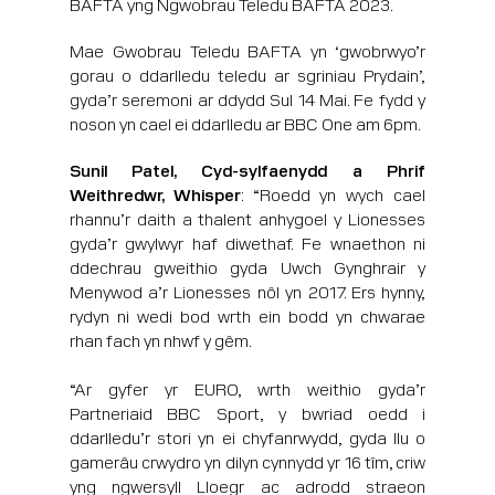
BAFTA yng Ngwobrau Teledu BAFTA 2023.
Mae Gwobrau Teledu BAFTA yn ‘gwobrwyo’r
gorau o ddarlledu teledu ar sgriniau Prydain’,
gyda’r seremoni ar ddydd Sul 14 Mai. Fe fydd y
noson yn cael ei ddarlledu ar BBC One am 6pm.
Sunil Patel, Cyd-sylfaenydd a Phrif
Weithredwr, Whisper
: “Roedd yn wych cael
rhannu’r daith a thalent anhygoel y Lionesses
gyda’r gwylwyr haf diwethaf. Fe wnaethon ni
ddechrau gweithio gyda Uwch Gynghrair y
Menywod a’r Lionesses nôl yn 2017. Ers hynny,
rydyn ni wedi bod wrth ein bodd yn chwarae
rhan fach yn nhwf y gêm.
“Ar gyfer yr EURO, wrth weithio gyda’r
Partneriaid BBC Sport, y bwriad oedd i
ddarlledu’r stori yn ei chyfanrwydd, gyda llu o
gamerâu crwydro yn dilyn cynnydd yr 16 tîm, criw
yng ngwersyll Lloegr ac adrodd straeon